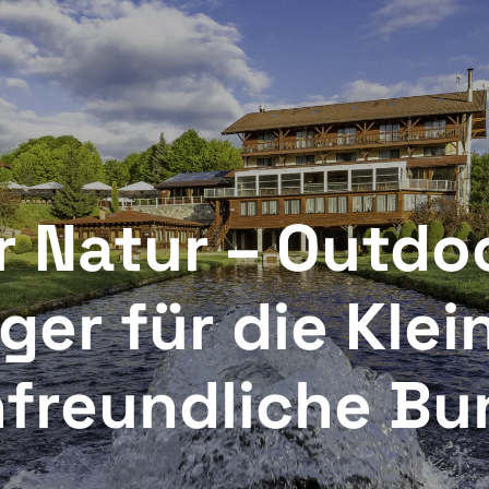
ALBOTA-KOMPLEX
RESTAURANT
MAGAZIN ONLIN
k in
Check out
PRÜFEN
r Natur – Outd
ger für die Kle
nfreundliche B