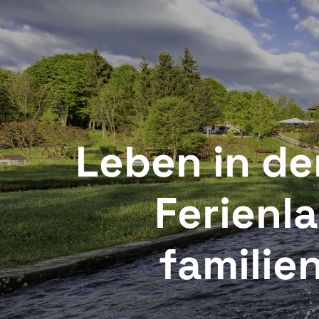
Păstrăvăria Albota, Arpașu de Sus 505, 557016, Sibiu
Chec
Leben in de
Ferienla
familie