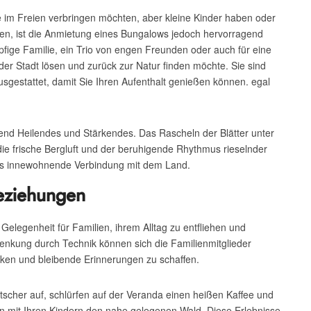
lie im Freien verbringen möchten, aber kleine Kinder haben oder
ollen, ist die Anmietung eines Bungalows jedoch hervorragend
öpfige Familie, ein Trio von engen Freunden oder auch für eine
 der Stadt lösen und zurück zur Natur finden möchte. Sie sind
sgestattet, damit Sie Ihren Aufenthalt genießen können. egal
gend Heilendes und Stärkendes. Das Rascheln der Blätter unter
ie frische Bergluft und der beruhigende Rhythmus rieselnder
uns innewohnende Verbindung mit dem Land.
Beziehungen
Gelegenheit für Familien, ihrem Alltag zu entfliehen und
enkung durch Technik können sich die Familienmitglieder
rken und bleibende Erinnerungen zu schaffen.
itscher auf, schlürfen auf der Veranda einen heißen Kaffee und
mit Ihren Kindern den nahe gelegenen Wald. Diese Erlebnisse