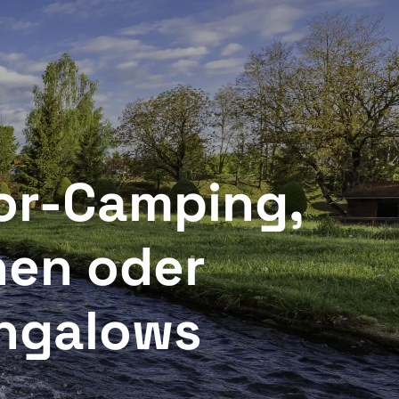
VERANSTALTUNGEN
E
SONDERANGEBOTE ALBOTA
oor-Camping,
inen oder
ungalows