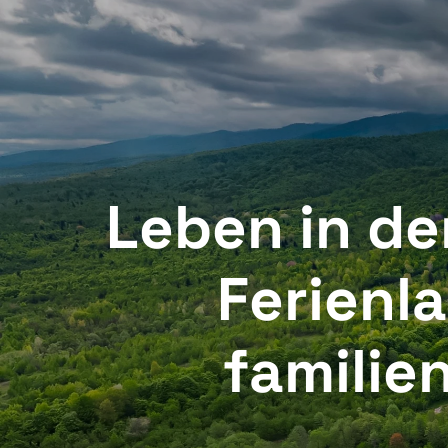
Păstrăvăria Albota, Arpașu de Sus 505, 557016, Sibiu
Chec
Leben in de
Ferienla
familie