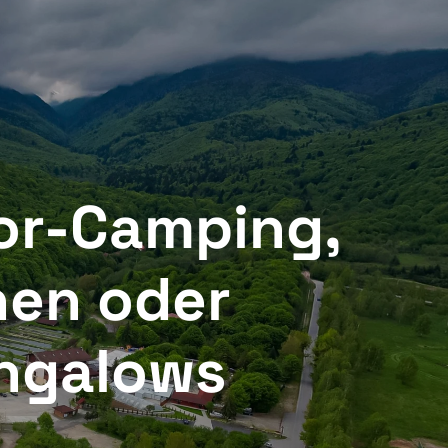
VERANSTALTUNGEN
E
SONDERANGEBOTE ALBOTA
oor-Camping,
inen oder
ungalows