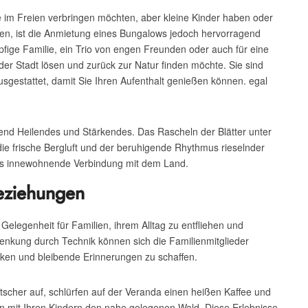
lie im Freien verbringen möchten, aber kleine Kinder haben oder
ollen, ist die Anmietung eines Bungalows jedoch hervorragend
öpfige Familie, ein Trio von engen Freunden oder auch für eine
 der Stadt lösen und zurück zur Natur finden möchte. Sie sind
sgestattet, damit Sie Ihren Aufenthalt genießen können. egal
gend Heilendes und Stärkendes. Das Rascheln der Blätter unter
ie frische Bergluft und der beruhigende Rhythmus rieselnder
uns innewohnende Verbindung mit dem Land.
Beziehungen
Gelegenheit für Familien, ihrem Alltag zu entfliehen und
enkung durch Technik können sich die Familienmitglieder
rken und bleibende Erinnerungen zu schaffen.
itscher auf, schlürfen auf der Veranda einen heißen Kaffee und
mit Ihren Kindern den nahe gelegenen Wald. Diese Erlebnisse