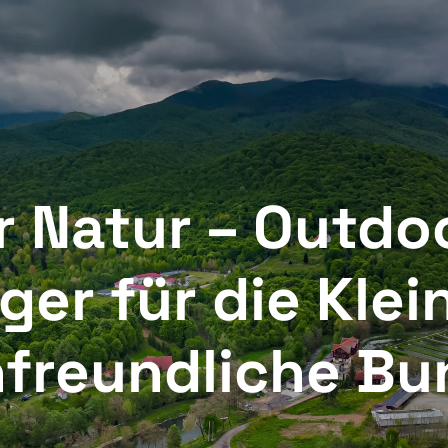
ALBOTA-KOMPLEX
RESTAURANT
MAGAZIN ONLIN
k in
Check out
PRÜFEN
r Natur – Outd
ger für die Kle
nfreundliche B