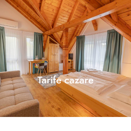
Check in
Check out
CAUTĂ
Tarife cazare