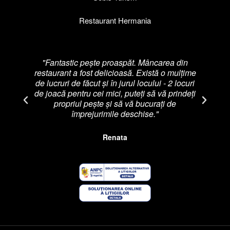
Restaurant Hermania
"Fantastic pește proaspăt. Mâncarea din
restaurant a fost delicioasă. Există o mulțime
re
de lucruri de făcut și în jurul locului - 2 locuri
p
de joacă pentru cei mici, puteți să vă prindeți
pl
propriul pește și să vă bucurați de
d
împrejurimile deschise."
Renata